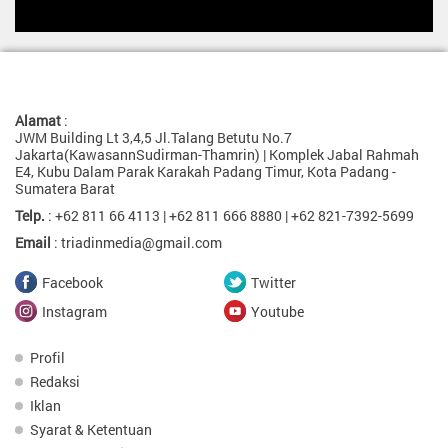
Redaksi
Jabar
Redaksi
Sawahlunto
Redaksi
Alamat
:
Aceh
JWM Building Lt 3,4,5 Jl.Talang Betutu No.7
Jakarta(KawasannSudirman-Thamrin) | Komplek Jabal Rahmah
Redaksi
E4, Kubu Dalam Parak Karakah Padang Timur, Kota Padang -
Padang
Sumatera Barat
Redaksi
Telp.
: +62 811 66 4113 | +62 811 666 8880 | +62 821-7392-5699
Malut
Email
: triadinmedia@gmail.com
Redaksi
Jateng
Facebook
Twitter
Redaksi
Instagram
Youtube
Jatim
Redaksi
Profil
Banten
Redaksi
Iklan
Redaksi
Sulawesi
Syarat & Ketentuan