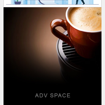
Polhukam
Nusantara
Ekobistek
Peristiwa
Olahraga
Hiburan
RD
TV
Opini
Rubrik
Desa
Channel
Redaksi
Sijunjung