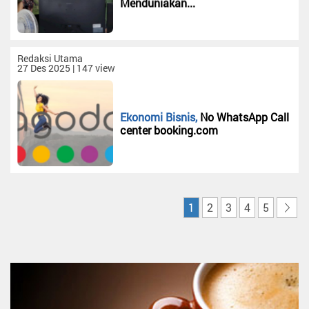
Menduniakan...
Alor
Redaksi Utama
27 Des 2025 | 147 view
Ekonomi Bisnis,
No WhatsApp Call
center booking.com
1
2
3
4
5
»