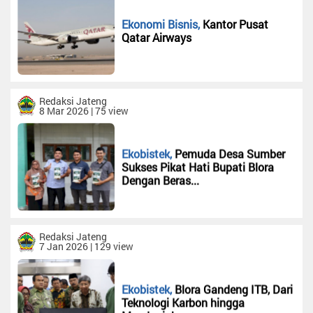
Kalimantan
Barat
Ekonomi Bisnis,
Kantor Pusat
Qatar Airways
Kalimantan
Tengah
Dafris
RD
Redaksi Jateng
8 Mar 2026 | 75 view
Bali
Sumatera
Selatan
Ekobistek,
Pemuda Desa Sumber
Sukses Pikat Hati Bupati Blora
RDNTB
Dengan Beras...
Sulawesi
Utara
Yogyakarta
Redaksi Jateng
Papua
7 Jan 2026 | 129 view
Kepri
Bengkulu
Ekobistek,
Blora Gandeng ITB, Dari
Teknologi Karbon hingga
Sulteng