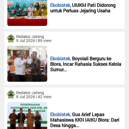
Ekobistek,
UMKM Pati Didorong
Polhukam
untuk Perluas Jejaring Usaha
Nusantara
Ekobistek
Peristiwa
Redaksi Jateng
9 Jul 2026 | 89 view
Olahraga
Hiburan
Ekobistek,
Boyolali Berguru ke
RD
Blora, Incar Rahasia Sukses Kelola
TV
Sumur...
Opini
Rubrik
Desa
Redaksi Jateng
8 Jul 2026 | 42 view
Channel
Ekobistek,
Gus Arief Lepas
Redaksi
Mahasiswa KKN IAIKU Blora: Dari
Sijunjung
Desa hingga...