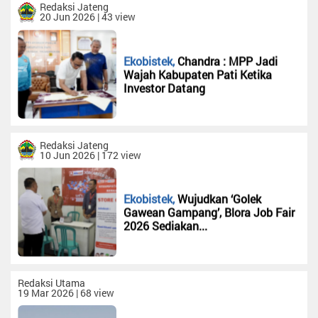
Seni
Redaksi Jateng
20 Jun 2026 | 43 view
Budaya
Redaksi
Sumbar
Ekobistek,
Chandra : MPP Jadi
Wajah Kabupaten Pati Ketika
Redaksi
Investor Datang
NTT
Redaksi
Sumut
Redaksi Jateng
Redaksi
10 Jun 2026 | 172 view
Jambi
Redaksi
Riau
Ekobistek,
Wujudkan ‘Golek
Gawean Gampang’, Blora Job Fair
Redaksi
2026 Sediakan...
Jakarta
Rubrik
Desa
Redaksi Utama
Kalimantan
19 Mar 2026 | 68 view
Timur