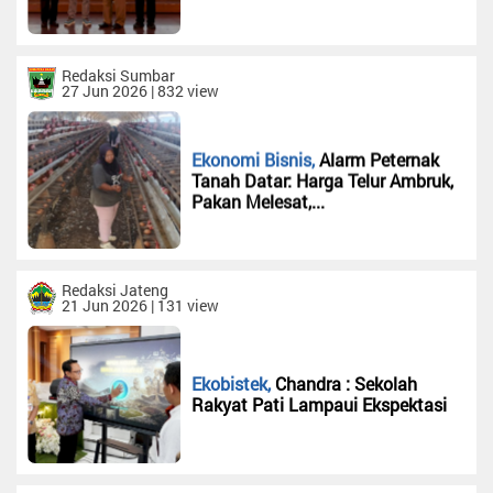
Redaksi
Jabar
Redaksi
Redaksi Sumbar
Sawahlunto
27 Jun 2026 | 832 view
Redaksi
Aceh
Ekonomi Bisnis,
Alarm Peternak
Redaksi
Tanah Datar: Harga Telur Ambruk,
Padang
Pakan Melesat,...
Redaksi
Malut
Redaksi
Redaksi Jateng
Jateng
21 Jun 2026 | 131 view
Redaksi
Jatim
Ekobistek,
Chandra : Sekolah
Redaksi
Rakyat Pati Lampaui Ekspektasi
Banten
Redaksi
Sulawesi