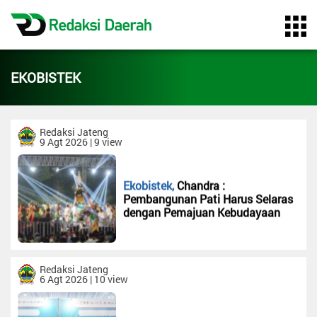
Home
EKOBISTEK
Profil
Redaksi
Redaksi Jateng
9 Agt 2026 | 9 view
Pasang
Iklan
Ekobistek,
Chandra :
Syarat &
Pembangunan Pati Harus Selaras
Ketentuan
dengan Pemajuan Kebudayaan
Pedoman
Media
Cyber
Redaksi Jateng
6 Agt 2026 | 10 view
Kategori