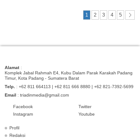
1
2
3
4
5
»
Alamat
:
Komplek Jabal Rahmah E4, Kubu Dalam Parak Karakah Padang
Timur, Kota Padang - Sumatera Barat
Telp.
: +62 811 664113 | +62 811 666 8880 | +62 821-7392-5699
Email
: triadinmedia@gmail.com
Facebook
Twitter
Instagram
Youtube
Profil
Redaksi