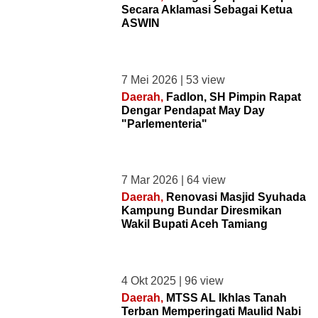
Secara Aklamasi Sebagai Ketua
Polhukam
ASWIN
Nusantara
Ekobistek
7 Mei 2026 | 53 view
Peristiwa
Daerah,
Fadlon, SH Pimpin Rapat
Olahraga
Dengar Pendapat May Day
Hiburan
"Parlementeria"
RD
TV
Opini
7 Mar 2026 | 64 view
Daerah,
Renovasi Masjid Syuhada
Rubrik
Kampung Bundar Diresmikan
Desa
Wakil Bupati Aceh Tamiang
Channel
4 Okt 2025 | 96 view
A
Daerah,
MTSS AL Ikhlas Tanah
PHP
Terban Memperingati Maulid Nabi
Error