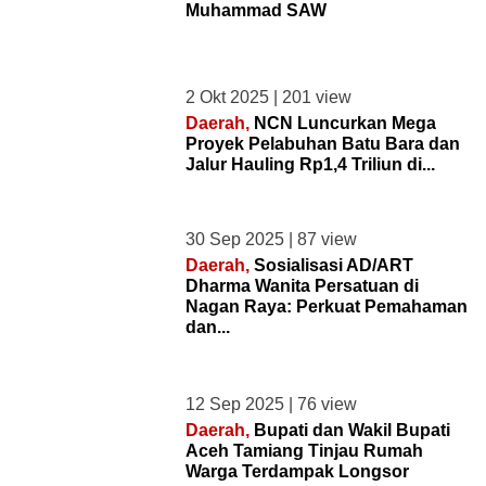
Muhammad SAW
was
encountered
Severity:
Warning
2 Okt 2025 | 201 view
Message:
Daerah,
NCN Luncurkan Mega
Invalid
Proyek Pelabuhan Batu Bara dan
argument
Jalur Hauling Rp1,4 Triliun di...
supplied
for
foreach()
30 Sep 2025 | 87 view
Filename:
Daerah,
Sosialisasi AD/ART
plus/_nav_mobile.php
Dharma Wanita Persatuan di
Line
Nagan Raya: Perkuat Pemahaman
Number:
dan...
64
Backtrace:
12 Sep 2025 | 76 view
File:
/home/u729339658/domains/redaksidaerah.com/public_
Daerah,
Bupati dan Wakil Bupati
Line:
Aceh Tamiang Tinjau Rumah
64
Warga Terdampak Longsor