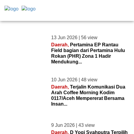
REDAKSI ACEH
Home
13 Jun 2026 | 56 view
Profil
Daerah,
Pertamina EP Rantau
Field bagian dari Pertamina Hulu
Redaksi
Rokan (PHR) Zona 1 Hadir
Mendukung...
Pasang
Iklan
10 Jun 2026 | 48 view
Syarat &
Daerah,
Terjalin Komunikasi Dua
Ketentuan
Arah Coffee Morning Kodim
0117/Aceh Mempererat Bersama
Pedoman
Insan...
Media
Cyber
9 Jun 2026 | 43 view
Kategori
Daerah,
‎D Yogi Syahputra Terpilih