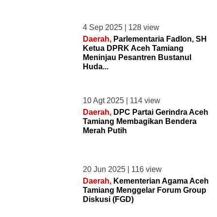
Function:
_error_handler
File:
4 Sep 2025 | 128 view
/home/u729339658/domains/redaksidaerah.com/public_h
Daerah,
Parlementaria Fadlon, SH
Line:
Ketua DPRK Aceh Tamiang
87
Meninjau Pesantren Bustanul
Function:
Huda...
view
File:
/home/u729339658/domains/redaksidaerah.com/public_htm
10 Agt 2025 | 114 view
Line:
47
Daerah,
DPC Partai Gerindra Aceh
Function:
Tamiang Membagikan Bendera
view
Merah Putih
File:
/home/u729339658/domains/redaksidaerah.com/public
Line:
20 Jun 2025 | 116 view
315
Daerah,
Kementerian Agama Aceh
Function:
Tamiang Menggelar Forum Group
require_once
Diskusi (FGD)